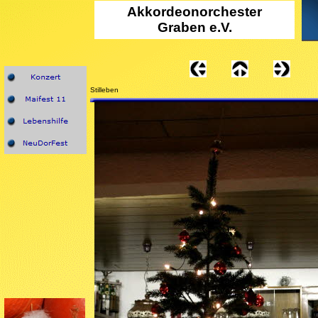
Akkordeono
rchester
Graben e.V.
Stilleben