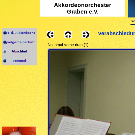
Akkordeono
rchester
Graben e.V.
Sie
Verabschiedun
Nochmal vorne dran (1)